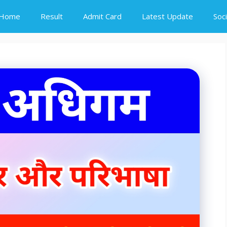
Home
Result
Admit Card
Latest Update
Soc