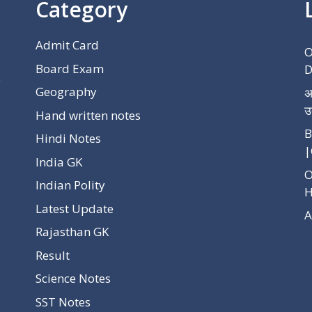
Category
Admit Card
O
Board Exam
D
p
Geography
अ
उ
Hand written notes
B
Hindi Notes
|
India GK
O
Indian Polity
H
Latest Update
A
Rajasthan GK
Result
Science Notes
SST Notes