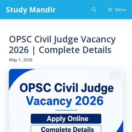
Skip
Study Mandir
Menu
to
content
OPSC Civil Judge Vacancy
2026 | Complete Details
May 1, 2026