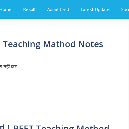
Home
Result
Admit Card
Latest Update
Soc
िगम | Teaching Mathod Notes
ोग नहीं कर
्थाएं | REET Teaching Method