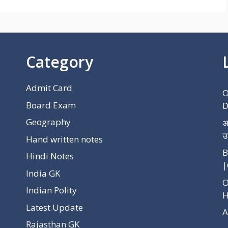
Category
Admit Card
O
Board Exam
D
p
Geography
अ
उ
Hand written notes
B
Hindi Notes
|
India GK
O
Indian Polity
H
Latest Update
A
Rajasthan GK